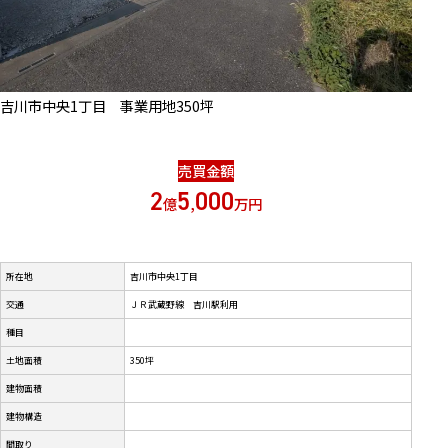
吉川市中央1丁目 事業用地350坪
2
5
000
億
,
万円
所在地
吉川市中央1丁目
交通
ＪＲ武蔵野線 吉川駅利用
種目
土地面積
350坪
建物面積
建物構造
間取り