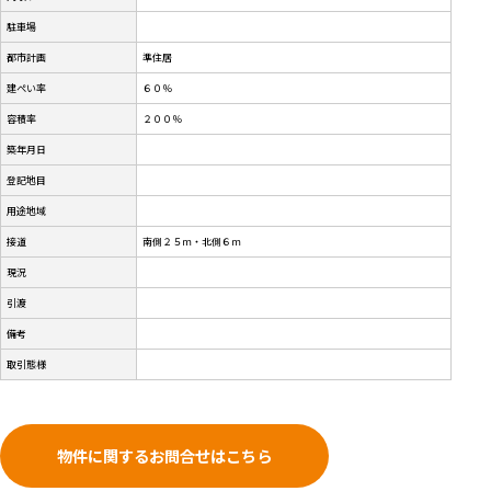
駐車場
都市計画
準住居
建ぺい率
６０％
容積率
２００％
築年月日
登記地目
用途地域
接道
南側２５ｍ・北側６ｍ
現況
引渡
備考
取引態様
物件に関するお問合せはこちら